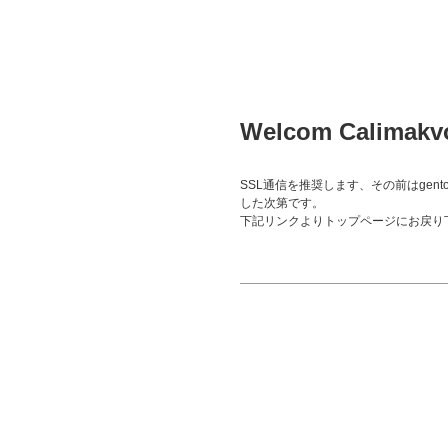
Welcom Calimakvo
SSL通信を推奨します、その前はgento
した次第です。
下記リンクよりトップページにお戻り